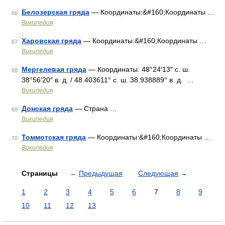
Белозерская гряда
— Координаты:&#160;Координаты …
66
Википедия
Харовская гряда
— Координаты:&#160;Координаты …
67
Википедия
Мергелевая гряда
— Координаты: 48°24′13″ с. ш.
68
38°56′20″ в. д. / 48.403611° с. ш. 38.938889° в. д. …
Википедия
Донская гряда
— Страна …
69
Википедия
Томмотская гряда
— Координаты:&#160;Координаты …
70
Википедия
Страницы
←
Предыдущая
Следующая
→
1
2
3
4
5
6
7
8
9
10
11
12
13