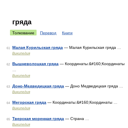
гряда
Толкование
Перевод
Книги
Малая Курильская гряда
— Малая Курильская гряда …
61
Википедия
Вышневолоцкая гряда
— Координаты:&#160;Координаты
62
…
Википедия
Доно-Медведицкая гряда
— Доно Медведицкая гряда …
63
Википедия
Мегорская гряда
— Координаты:&#160;Координаты …
64
Википедия
Тверская моренная гряда
— Страна …
65
Википедия